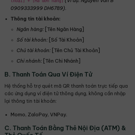
(Ví dụ: Nguyen Van B
thoại] + [Mã đơn hàng]
0909333999 DH6789)
.
Thông tin tài khoản:
Ngân hàng:
[Tên Ngân Hàng]
Số tài khoản:
[Số Tài Khoản]
Chủ tài khoản:
[Tên Chủ Tài Khoản]
Chi nhánh:
[Tên Chi Nhánh]
B. Thanh Toán Qua Ví Điện Tử
Hệ thống hỗ trợ quét mã QR thanh toán trực tiếp qua
các ứng dụng ví điện tử thông dụng, không cần nhập
lại thông tin tài khoản:
Momo, ZaloPay, VNPay.
C. Thanh Toán Bằng Thẻ Nội Địa (ATM) &