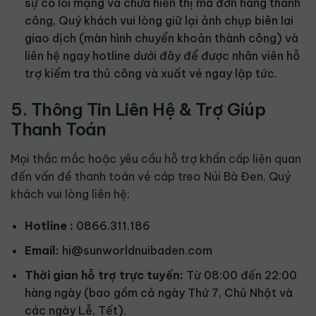
sự cố lỗi mạng và chưa hiển thị mã đơn hàng thành
công, Quý khách vui lòng giữ lại ảnh chụp biên lai
giao dịch (màn hình chuyển khoản thành công) và
liên hệ ngay hotline dưới đây để được nhân viên hỗ
trợ kiểm tra thủ công và xuất vé ngay lập tức.
5. Thông Tin Liên Hệ & Trợ Giúp
Thanh Toán
Mọi thắc mắc hoặc yêu cầu hỗ trợ khẩn cấp liên quan
đến vấn đề thanh toán vé cáp treo Núi Bà Đen, Quý
khách vui lòng liên hệ:
Hotline :
0866.311.186
Email:
hi@sunworldnuibaden.com
Thời gian hỗ trợ trực tuyến:
Từ 08:00 đến 22:00
hàng ngày (bao gồm cả ngày Thứ 7, Chủ Nhật và
các ngày Lễ, Tết).