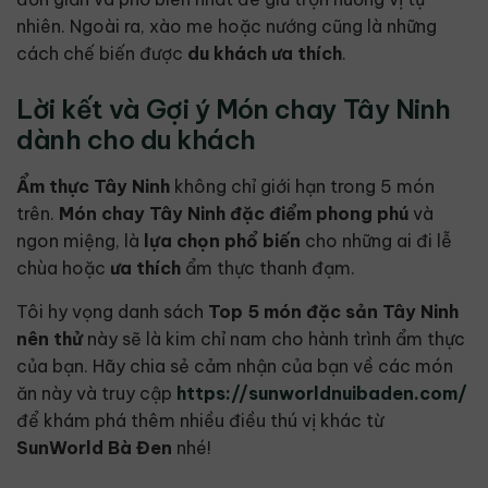
nhiên. Ngoài ra, xào me hoặc nướng cũng là những
cách chế biến được
du khách
ưa thích
.
Lời kết và Gợi ý Món chay Tây Ninh
dành cho du khách
Ẩm thực Tây Ninh
không chỉ giới hạn trong 5 món
trên.
Món chay Tây Ninh
đặc điểm
phong phú
và
ngon miệng, là
lựa chọn phổ biến
cho những ai đi lễ
chùa hoặc
ưa thích
ẩm thực thanh đạm.
Tôi hy vọng danh sách
Top 5 món đặc sản Tây Ninh
nên thử
này sẽ là kim chỉ nam cho hành trình ẩm thực
của bạn. Hãy chia sẻ cảm nhận của bạn về các món
ăn này và truy cập
https://sunworldnuibaden.com/
để khám phá thêm nhiều điều thú vị khác từ
SunWorld Bà Đen
nhé!