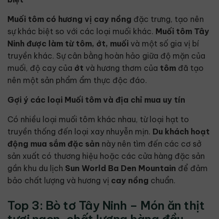
Muối tôm
có hương vị
cay nồng
đặc trưng, tạo nên
sự khác biệt so với các loại muối khác.
Muối tôm Tây
Ninh
được làm từ
tôm, ớt, muối
và một số gia vị bí
truyền khác. Sự cân bằng hoàn hảo giữa độ mặn của
muối, độ cay của
ớt
và hương thơm của
tôm
đã tạo
nên một sản phẩm ẩm thực độc đáo.
Gợi ý các loại Muối tôm và địa chỉ mua uy tín
Có nhiều loại muối tôm khác nhau, từ loại hạt to
truyền thống đến loại xay nhuyễn mịn.
Du khách
hoạt
động
mua sắm đặc sản
này nên tìm đến các cơ sở
sản xuất có thương hiệu hoặc các cửa hàng đặc sản
gần khu du lịch
Sun World Ba Den Mountain
để đảm
bảo chất lượng và hương vị
cay nồng
chuẩn.
Top 3: Bò tơ Tây Ninh – Món ăn thịt
tươi ngon, chất lượng hàng đầu