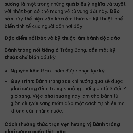
sương
là
một trong những
quà biếu ý nghĩa
và tuyệt
vời nhất bạn có thể mang về từ vùng đất này.
Đặc
sản
này
thể hiện
văn hóa ẩm thực
và
kỹ thuật chế
biến
tinh tế của người dân nơi đây.
Đặc điểm nổi bật và kỹ thuật làm bánh độc đáo
Bánh tráng
nổi tiếng ở
Trảng Bàng,
cần
một
kỹ
thuật chế biến
cầu kỳ:
Nguyên liệu:
Gạo thơm được chọn lọc kỹ.
Quy trình:
Bánh tráng sau khi nướng qua sẽ được
phơi
sương đêm
trong khoảng thời gian từ 3 đến 4
giờ sáng. Việc
phơi sương
này làm cho bánh từ
giòn chuyển sang mềm dẻo một cách tự nhiên mà
không cần nhúng nước.
Cách thưởng thức trọn vẹn hương vị Bánh tráng
phơi sương cuốn thịt luộc