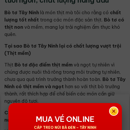
Bò tơ Tây Ninh
là món thịt mà tôi cho rằng có
chất
lượng tốt nhất
trong các món đặc sản thịt.
Bò tơ
có
thịt
non
và mềm, mang lại trải nghiệm ẩm thực khó
quên.
Tại sao Bò tơ Tây Ninh lại có chất lượng vượt trội
(Thịt mềm)
Thịt
Bò tơ
đặc điểm
thịt mềm
và ngọt tự nhiên vì
chúng được nuôi thả rông trong môi trường tự nhiên,
chưa qua quá trình trưởng thành hoàn toàn.
Bò tơ Tây
Ninh
có thịt
mềm và ngọt
hơn so với thịt bò trưởng
thành, rất thích hợp để chế biến các món cần giữ
nguyên độ tươi.
Các món ngon nhất được chế biến từ Bò tơ (Bò
MUA VÉ ONLINE
nướng mọi, Lẩu)
CÁP TREO NÚI BÀ ĐEN – TÂY NINH