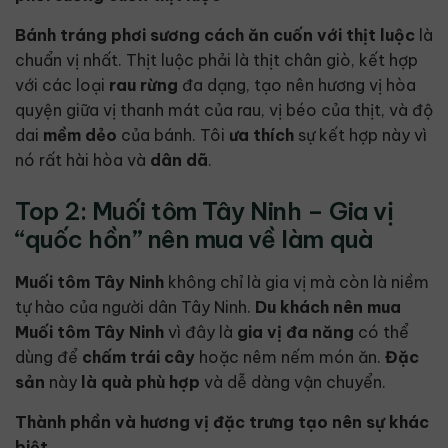
Bánh tráng phơi sương
cách ăn
cuốn với thịt luộc
là
chuẩn vị nhất. Thịt luộc phải là thịt chân giò, kết hợp
với các loại
rau rừng
đa dạng, tạo nên hương vị hòa
quyện giữa vị thanh mát của rau, vị béo của thịt, và độ
dai
mềm dẻo
của bánh. Tôi
ưa thích
sự kết hợp này vì
nó rất hài hòa và
dân dã
.
Top 2: Muối tôm Tây Ninh – Gia vị
“quốc hồn” nên mua về làm quà
Muối tôm Tây Ninh
không chỉ là gia vị mà còn là niềm
tự hào của người dân Tây Ninh.
Du khách
nên mua
Muối tôm Tây Ninh
vì đây là
gia vị đa năng
có thể
dùng để
chấm trái cây
hoặc nêm nếm món ăn.
Đặc
sản
này
là quà
phù hợp
và dễ dàng vận chuyển.
Thành phần và hương vị đặc trưng tạo nên sự khác
biệt