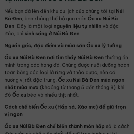
Nếu bạn đã lên đến khu du lịch của chúng tôi tại
Núi
Bà Đen
, bạn không thể bỏ qua món
Ốc xu Núi Bà
Đen
. Đây là một loại
nguyên liệu tự nhiên
và độc
đáo, chỉ
sinh sống ở
Núi Bà Đen
.
Nguồn gốc, đặc điểm và mùa săn Ốc xu lý tưởng
Ốc xu Núi Bà Đen
nơi tìm thấy
Núi Bà Đen
thường ẩn
mình trong các hang đá. Chúng được nuôi dưỡng hoàn
toàn bằng các loại lá rừng và thảo dược, nên có
hương vị rất đặc trưng.
Ốc xu Núi Bà Đen
mùa ngon
nhất
mùa mưa
(khoảng từ tháng 5 đến tháng 8), khi
đó
Ốc xu
béo và nhiều thịt nhất.
Cách chế biến Ốc xu (Hấp sả, Xào me) để giữ trọn
vị ngon
Ốc xu Núi Bà Đen
chế biến thành
món hấp
sả là cách
đơn giản và phổ biến nhất để giữ trọn hương vị tự