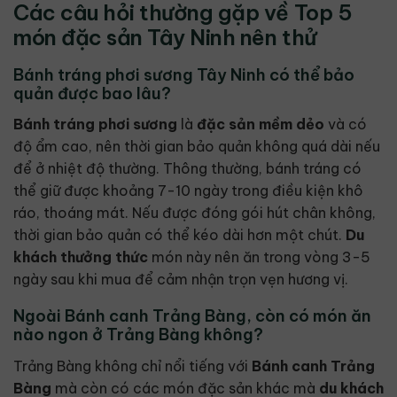
Các câu hỏi thường gặp về Top 5
món đặc sản Tây Ninh nên thử
Bánh tráng phơi sương Tây Ninh có thể bảo
quản được bao lâu?
Bánh tráng phơi sương
là
đặc sản
mềm dẻo
và có
độ ẩm cao, nên thời gian bảo quản không quá dài nếu
để ở nhiệt độ thường. Thông thường, bánh tráng có
thể giữ được khoảng 7-10 ngày trong điều kiện khô
ráo, thoáng mát. Nếu được đóng gói hút chân không,
thời gian bảo quản có thể kéo dài hơn một chút.
Du
khách
thưởng thức
món này nên ăn trong vòng 3-5
ngày sau khi mua để cảm nhận trọn vẹn hương vị.
Ngoài Bánh canh Trảng Bàng, còn có món ăn
nào ngon ở Trảng Bàng không?
Trảng Bàng không chỉ nổi tiếng với
Bánh canh Trảng
Bàng
mà còn có các món đặc sản khác mà
du khách